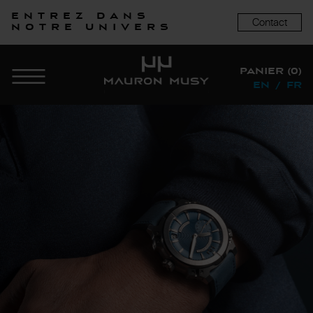
Entrez dans
Contact
notre univers
PANIER (0)
EN
/
FR