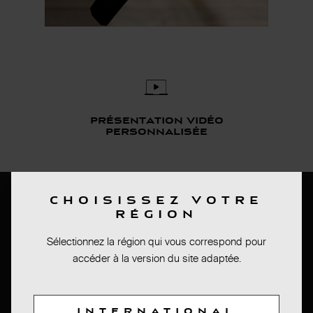
présentation vidéo
personnalisée
Bas de page
CHOISISSEZ VOTRE
RÉGION
PRESS ROOM
Sélectionnez la région qui vous correspond pour
CONDITIONS DE VENTES
accéder à la version du site adaptée.
MENTIONS LEGALES
INTERNATIONAL