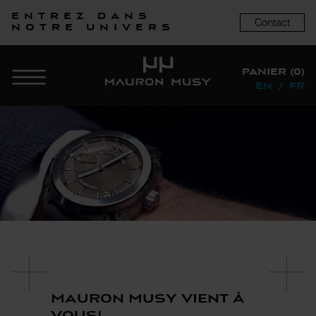
Entrez dans
Contact
notre univers
PANIER (0)
EN
/
FR
Mauron Musy vient à
vous!